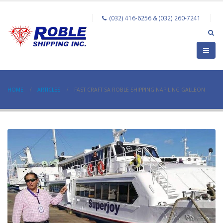
(032) 416-6256 & (032) 260-7241
HOME
ARTICLES
FAST CRAFT SA ROBLE SHIPPING NAPILING GALLEON