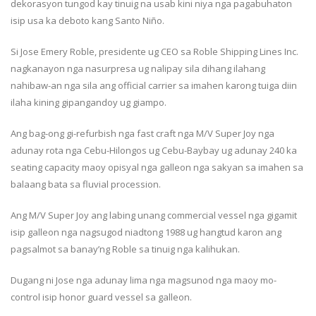
dekorasyon tungod kay tinuig na usab kini niya nga pagabuhaton
isip usa ka deboto kang Santo Niño.
Si Jose Emery Roble, presidente ug CEO sa Roble Shipping Lines Inc.
nagkanayon nga nasurpresa ug nalipay sila dihang ilahang
nahibaw-an nga sila ang official carrier sa imahen karong tuiga diin
ilaha kining gipangandoy ug giampo.
Ang bag-ong gi-refurbish nga fast craft nga M/V Super Joy nga
adunay rota nga Cebu-Hilongos ug Cebu-Baybay ug adunay 240 ka
seating capacity maoy opisyal nga galleon nga sakyan sa imahen sa
balaang bata sa fluvial procession.
Ang M/V Super Joy ang labing unang commercial vessel nga gigamit
isip galleon nga nagsugod niadtong 1988 ug hangtud karon ang
pagsalmot sa banay’ng Roble sa tinuig nga kalihukan.
Dugang ni Jose nga adunay lima nga magsunod nga maoy mo-
control isip honor guard vessel sa galleon.