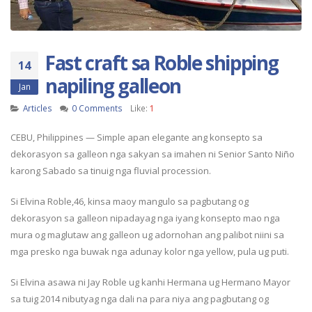
Fast craft sa Roble shipping
14
napiling galleon
Jan
Articles
0 Comments
Like:
1
CEBU, Philippines — Simple apan elegante ang konsepto sa
dekorasyon sa galleon nga sakyan sa imahen ni Senior Santo Niño
karong Sabado sa tinuig nga fluvial procession.
Si Elvina Roble,46, kinsa maoy mangulo sa pagbutang og
dekorasyon sa galleon nipadayag nga iyang konsepto mao nga
mura og maglutaw ang galleon ug adornohan ang palibot niini sa
mga presko nga buwak nga adunay kolor nga yellow, pula ug puti.
Si Elvina asawa ni Jay Roble ug kanhi Hermana ug Hermano Mayor
sa tuig 2014 nibutyag nga dali na para niya ang pagbutang og