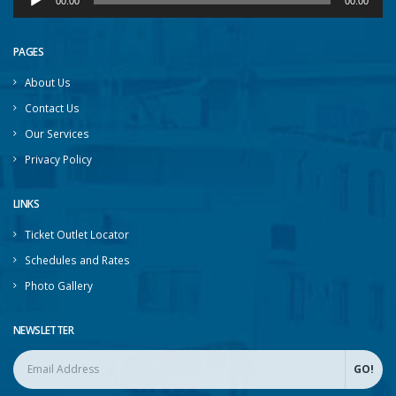
00:00
00:00
Player
PAGES
About Us
Contact Us
Our Services
Privacy Policy
LINKS
Ticket Outlet Locator
Schedules and Rates
Photo Gallery
NEWSLETTER